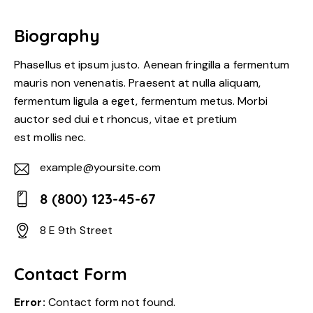
Biography
Phasellus et ipsum justo. Aenean fringilla a fermentum
mauris non venenatis. Praesent at nulla aliquam,
fermentum ligula a eget, fermentum metus. Morbi
auctor sed dui et rhoncus, vitae et pretium
est mollis nec.
example@yoursite.com
E-
8 (800) 123-45-67
m
Ph
ail:
8 E 9th Street
on
Ad
e:
dr
Contact Form
es
Error:
Contact form not found.
s: