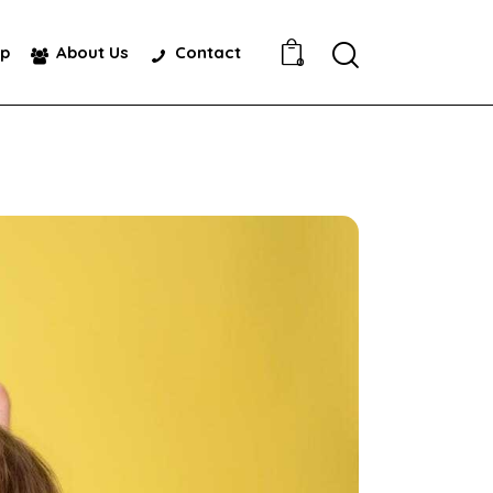
p
About Us
Contact
0