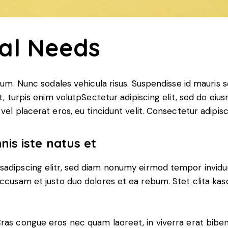
ial Needs
lum. Nunc sodales vehicula risus. Suspendisse id mauris so
t, turpis enim volutpSectetur adipiscing elit, sed do eiu
el placerat eros, eu tincidunt velit. Consectetur adipiscin
nis iste natus et
sadipscing elitr, sed diam nonumy eirmod tempor invidu
accusam et justo duo dolores et ea rebum. Stet clita ka
ras congue eros nec quam laoreet, in viverra erat biben